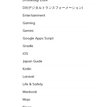
DroidKaigi 2024
DX(デジタルトランスフォーメーション)
Entertainment
Gaming
Gemini
Google Apps Script
Gradle
iOS
Japan Guide
Kotlin
Laravel
Life & Safety
Macbook
Mojo