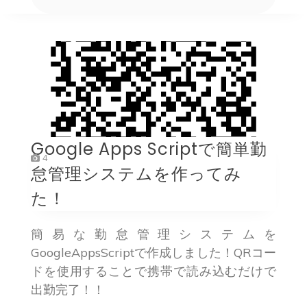
Google Apps Scriptで簡単勤
4
怠管理システムを作ってみ
た！
簡易な勤怠管理システムを
GoogleAppsScriptで作成しました！QRコー
ドを使用することで携帯で読み込むだけで
出勤完了！！