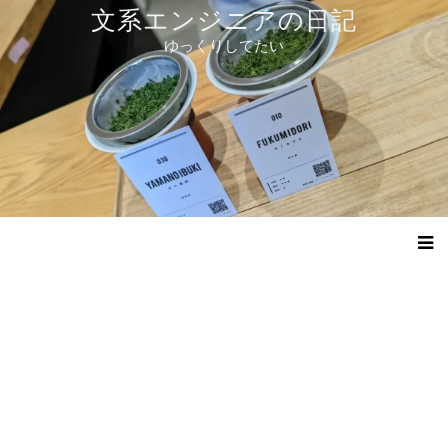
コ
文系エンジニアの日記
ン
ゆっくりしてたい
テ
ン
ツ
へ
ス
キ
ッ
プ