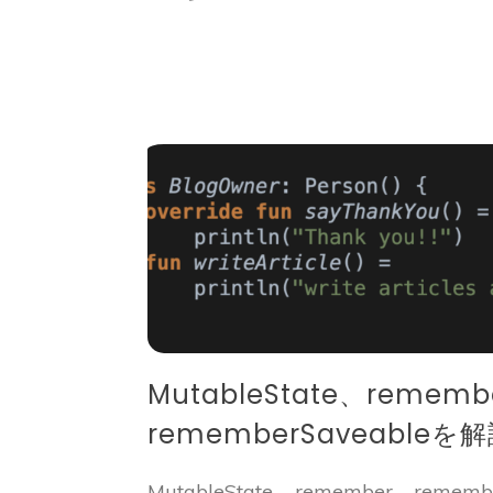
MutableState、rememb
rememberSaveableを
MutableState、remember、reme