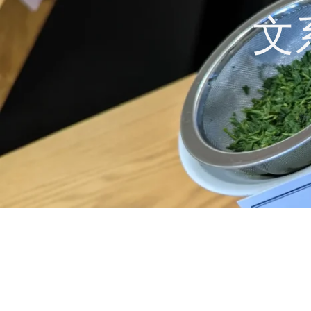
コ
文
ン
テ
ン
ツ
へ
ス
キ
ッ
プ