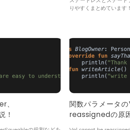
ステートレスとステートフ
りやすくまとめています！A
er、
関数パラメータのVal
解説！
reassignedの
mberSaveableの役割などを
Val cannot be re