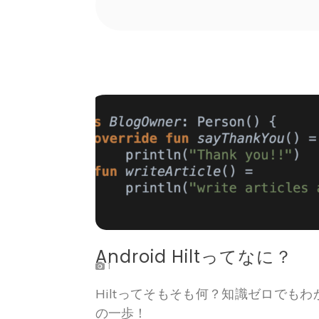
Android Hiltってなに？
1
Hiltってそもそも何？知識ゼロでもわかる！
の一歩！