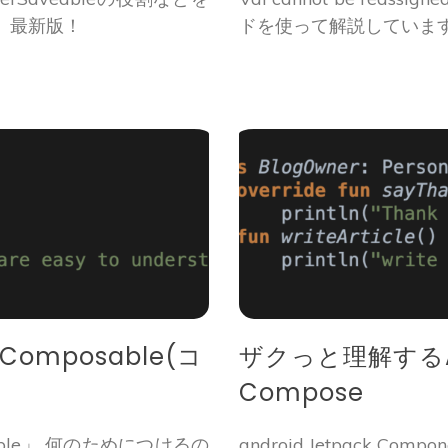
、最新版！
ドを使って解説していま
Composable(コ
ザクっと理解するAnd
Compose
able」 何のためにつけるの
android Jetpack 