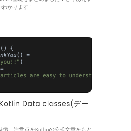
かわかります！
in Data classes(デー
徴、注意点をKotlinの公式文章をもと