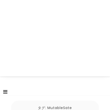
タグ:
MutableSate