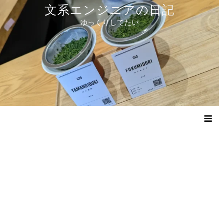
コ
文系エンジニアの日記
ン
ゆっくりしてたい
テ
ン
ツ
へ
ス
キ
ッ
プ