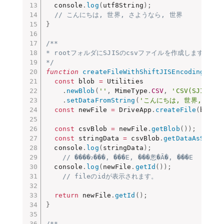
  console
.
log
(
utf8String
)
;
// こんにちは, 世界, さようなら, 世界
}
/**

* rootフォルダにSJISのcsvファイルを作成します。

*/
function
createFileWithShiftJISEncoding
(
)
{
const
 blob 
=
 Utilities

.
newBlob
(
''
,
 MimeType
.
CSV
,
'CSV(SJIS)'
)
.
setDataFromString
(
'こんにちは, 世界, さよう
const
 newFile 
=
 DriveApp
.
createFile
(
blob
)
const
 csvBlob 
=
 newFile
.
getBlob
(
)
)
;
const
 stringData 
=
 csvBlob
.
getDataAsStrin
  console
.
log
(
stringData
)
;
// ����ɂ���, ���E, ���悤�Ȃ�, ���E
  console
.
log
(
newFile
.
getId
(
)
)
;
// fileのidが表示されます。
return
 newFile
.
getId
(
)
;
}
/**
