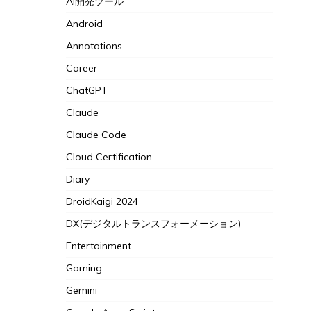
AI開発ツール
Android
Annotations
Career
ChatGPT
Claude
Claude Code
Cloud Certification
Diary
DroidKaigi 2024
DX(デジタルトランスフォーメーション)
Entertainment
Gaming
Gemini