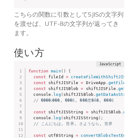
こちらの関数に引数としてSJISの文字列
を渡せば、UTF-8の文字列が返ってき
ます。
使い方
function
main
(
)
{
const
 fileId 
=
createFileWithShiftJISEnco
const
 shiftJISFile 
=
 DriveApp
.
getFileById
const
 shiftJISBlob 
=
 shiftJISFile
.
getBlob
  console
.
log
(
shiftJISBlob
.
getDataAsString
(
// ����ɂ���, ���E, ���悤�Ȃ�, ���E
const
 shiftJISString 
=
 shiftJISBlob
.
getDa
  console
.
log
(
shiftJISString
)
;
// こんにちは, 世界, さようなら, 世界
const
 utf8String 
=
convertBlobsTextEncodi