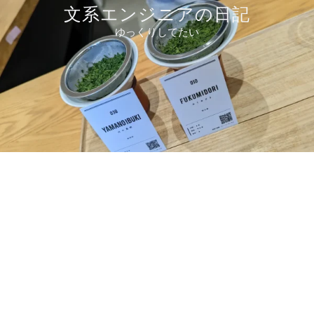
コ
文系エンジニアの日記
ン
ゆっくりしてたい
テ
ン
ツ
へ
ス
キ
ッ
プ