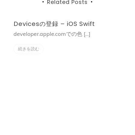
ン
Related Posts
Devicesの登録 – iOS Swift
D
developer.apple.comでの色 […]
i
エラ
。
続きを読む
A
るだ
も