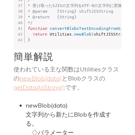
* 受け取ったSJISの文字列をUTF-8の文字列に変換します。
* @param    {String} shiftJISString    SJI
* @return   {String}                   UTF
*/
function
convertBlobsTextEncodingFromSjisTo
return
 Utilities
.
newBlob
(
shiftJISString
)
.
}
簡単解説
使われている主な関数はUtilitiesクラス
の
newBlob(data)
とBlobクラスの
getDataAsString()
です。
newBlob(data)
文字列から新たにBlobを作成す
る。
◇パラメーター