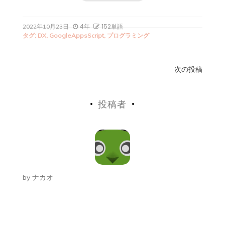
4年
152単語
2022年10月23日
タグ:
DX
,
GoogleAppsScript
,
プログラミング
投
次の投稿
稿
投稿者
ナ
ビ
ゲ
ー
by
ナカオ
シ
ョ