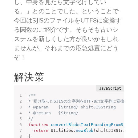
し、中身を見たら文字化けしてい
る。」とのことでした。ということで
今回はSJISのファイルをUTF8に変換す
る関数のご紹介です。そもそも古いシ
ステムを新しくした方が良いかもしれ
ませんが、それまでの応急処置にどう
ぞ！
解決策
/**

* 受け取ったSJISの文字列をUTF-8の文字列に変換します。
* @param    {String} shiftJISString    SJI
* @return   {String}                   UTF
*/
function
convertBlobsTextEncodingFromSjisTo
return
 Utilities
.
newBlob
(
shiftJISString
)
.
}