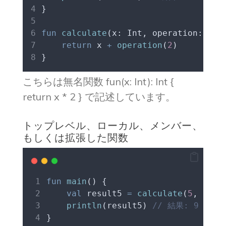
}
fun
calculate
(x: Int, operation: (In
return
 x 
+
operation
(
2
)
}
こちらは無名関数 fun(x: Int): Int {
return x * 2 } で記述しています。
トップレベル、ローカル、メンバー、
もしくは拡張した関数
fun
main
() {
val
 result5 
=
calculate
(
5
, ::
mu
println
(result5) 
// 結果: 9
}