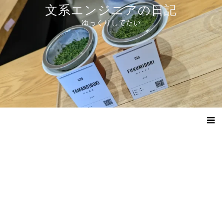
コ
文系エンジニアの日記
ン
ゆっくりしてたい
テ
ン
ツ
へ
ス
キ
ッ
プ