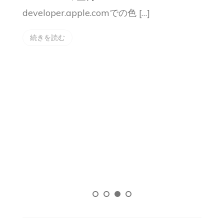
developer.apple.comでの色 […]
i
エラ
。
続きを読む
A
るだ
も