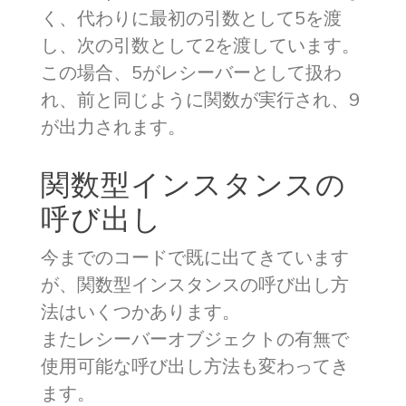
く、代わりに最初の引数として5を渡
し、次の引数として2を渡しています。
この場合、5がレシーバーとして扱わ
れ、前と同じように関数が実行され、9
が出力されます。
関数型インスタンスの
呼び出し
今までのコードで既に出てきています
が、関数型インスタンスの呼び出し方
法はいくつかあります。
またレシーバーオブジェクトの有無で
使用可能な呼び出し方法も変わってき
ます。