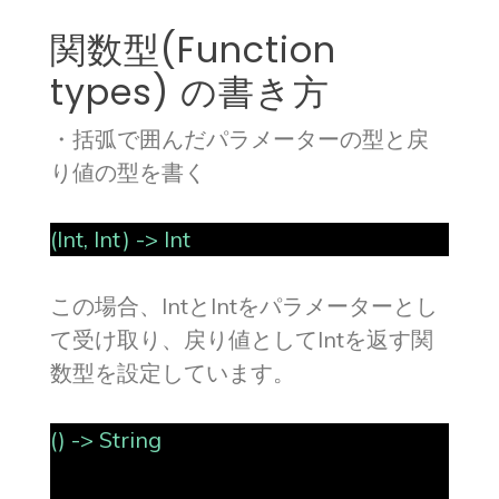
関数型(Function
types) の書き方
・括弧で囲んだパラメーターの型と戻
り値の型を書く
(Int, Int) -> Int
この場合、IntとIntをパラメーターとし
て受け取り、戻り値としてIntを返す関
数型を設定しています。
() -> String