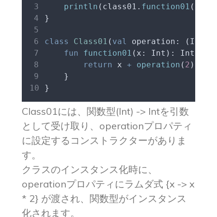
println
(class01.
function01
(
5
)) 
}
class
Class01
(
val
 operation: (Int) 
fun
function01
(x: Int): Int {
return
 x 
+
operation
(
2
)
    }
}
Class01には、関数型(Int) -> Intを引数
として受け取り、operationプロパティ
に設定するコンストラクターがありま
す。
クラスのインスタンス化時に、
operationプロパティにラムダ式 {x -> x
* 2} が渡され、関数型がインスタンス
化されます。