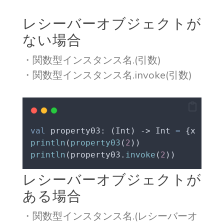
レシーバーオブジェクトが
ない場合
・関数型インスタンス名.(引数)
・関数型インスタンス名.invoke(引数)
val
 property03: (Int) -> Int 
=
 {x 
-
> x
println
(
property03
(
2
))
println
(property03.
invoke
(
2
))
レシーバーオブジェクトが
ある場合
・関数型インスタンス名.(レシーバーオ