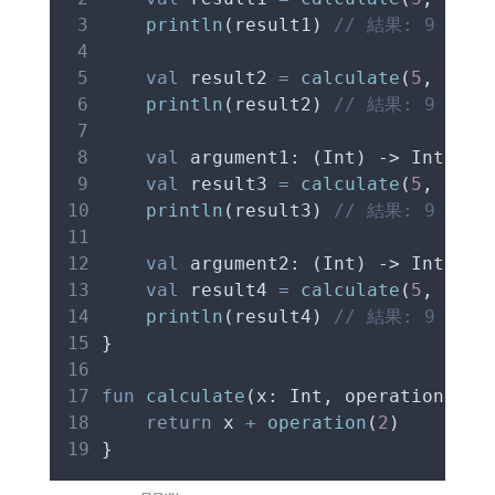
println
(result1) 
// 結果: 9
val
 result2 
=
calculate
(
5
, 
fun
(
println
(result2) 
// 結果: 9
val
 argument1: (Int) -> Int 
=
 {
val
 result3 
=
calculate
(
5
, argu
println
(result3) 
// 結果: 9
val
 argument2: (Int) -> Int 
=
f
val
 result4 
=
calculate
(
5
, argu
println
(result4) 
// 結果: 9
}
fun
calculate
(x: Int, operation: (I
return
 x 
+
operation
(
2
)
}