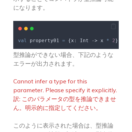
になります。
val
 property01 
=
 {x: Int -> x 
*
2
}
型推論ができない場合、下記のような
エラーが出力されます。
Cannot infer a type for this
parameter. Please specify it explicitly.
訳: このパラメータの型を推論できませ
ん。明示的に指定してください。
このように表示された場合は、型推論