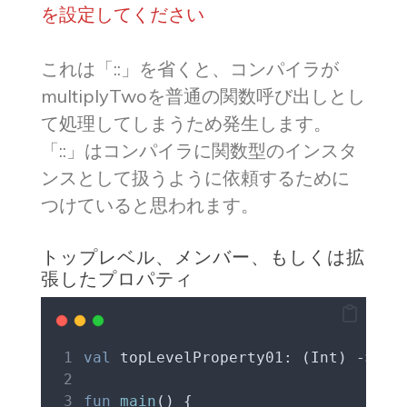
を設定してください
これは「::」を省くと、コンパイラが
multiplyTwoを普通の関数呼び出しとし
て処理してしまうため発生します。
「::」はコンパイラに関数型のインスタ
ンスとして扱うように依頼するために
つけていると思われます。
トップレベル、メンバー、もしくは拡
張したプロパティ
val
 topLevelProperty01: (Int) -> In
fun
main
() {