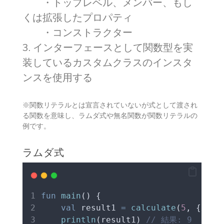
・トップレベル、メンバー、もし
くは拡張したプロパティ
・コンストラクター
3. インターフェースとして関数型を実
装しているカスタムクラスのインスタ
ンスを使用する
※関数リテラルとは宣言されていないが式として渡され
る関数を意味し、ラムダ式や無名関数が関数リテラルの
例です。
ラムダ式
fun
main
() {
val
 result1 
=
calculate
(
5
, {x 
-
>
println
(result1) 
// 結果: 9