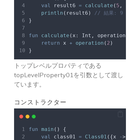
val
 result6 
=
calculate
(
5
, topL
println
(result6) 
// 結果: 9
}
fun
calculate
(x: Int, operation: (I
return
 x 
+
operation
(
2
)
}
トップレベルプロパティである
topLevelProperty01を引数として渡し
ています。
コンストラクター
fun
main
() {
val
 class01 
=
Class01
({x 
-
> x 
*