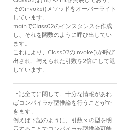
そのinvoke()メソッドをオーバーライド
しています。
mainでClass02のインスタンスを作成
し、それを関数のように呼び出してい
ます。
これにより、Class02のinvoke()が呼び
出され、与えられた引数を2倍にして返
しています。
上記全てに関して、十分な情報があれ
ばコンパイラが型推論を行うことがで
きます。
例えば下記のように、引数 x の型を明
示することでコンパイラが型推論可能