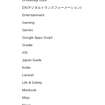
DroidKaigi 2024
DX(デジタルトランスフォーメーション)
Entertainment
Gaming
Gemini
Google Apps Script
Gradle
iOS
Japan Guide
Kotlin
Laravel
Life & Safety
Macbook
Mojo