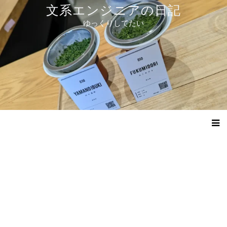
コ
文系エンジニアの日記
ン
ゆっくりしてたい
テ
ン
ツ
へ
ス
キ
ッ
プ