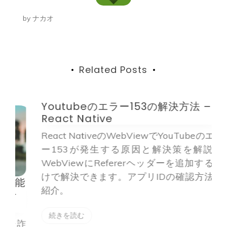
ー
by
ナカオ
シ
ョ
ン
Related Posts
Youtubeのエラー153の解決方法 –
D
React Native
d
React NativeのWebViewでYouTubeのエラ
ー153が発生する原因と解決策を解説。
WebViewにRefererヘッダーを追加するだ
けで解決できます。アプリIDの確認方法も
能
紹介。
続きを読む
た詐