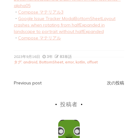
alpha05
・
Compose マテリアル3
・
Google Issue Tracker ModalBottomSheetLayout
crashes when rotating from halfExpanded in
landscape to portrait without halfExpanded
・
Compose マテリアル
3年
83単語
2023年9月16日
タグ:
android
,
BottomSheet
,
error
,
kotlin
,
offset
投
Previous post
次の投稿
稿
投稿者
ナ
ビ
ゲ