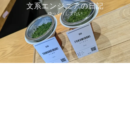
コ
文系エンジニアの日記
ン
ゆっくりしてたい
テ
ン
ツ
へ
ス
キ
ッ
プ