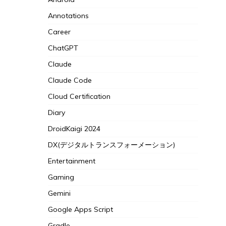
Annotations
Career
ChatGPT
Claude
Claude Code
Cloud Certification
Diary
DroidKaigi 2024
DX(デジタルトランスフォーメーション)
Entertainment
Gaming
Gemini
Google Apps Script
Gradle