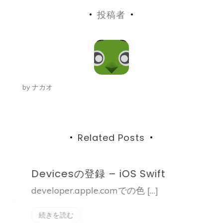
稿
投稿者
ナ
ビ
ゲ
ー
by
ナカオ
シ
ョ
ン
Related Posts
Devicesの登録 – iOS Swift
D
developer.apple.comでの色 […]
i
エラ
。
続きを読む
A