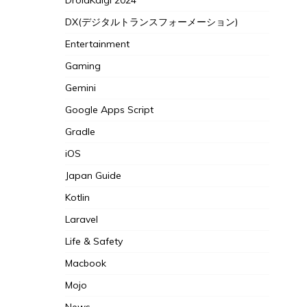
DroidKaigi 2024
DX(デジタルトランスフォーメーション)
Entertainment
Gaming
Gemini
Google Apps Script
Gradle
iOS
Japan Guide
Kotlin
Laravel
Life & Safety
Macbook
Mojo