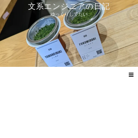
コ
文系エンジニアの日記
ン
ゆっくりしてたい
テ
ン
ツ
へ
ス
キ
ッ
プ