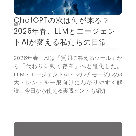
ChatGPTの次は何が来る？
1
2026年春、LLMとエージェン
トAIが変える私たちの日常
2026年春、AIは「質問に答えるツール」か
ら「代わりに動く存在」へと進化した。
LLM・エージェントAI・マルチモーダルの3
大トレンドを一般向けにわかりやすく解
説。今日から使える実践ヒントも紹介。