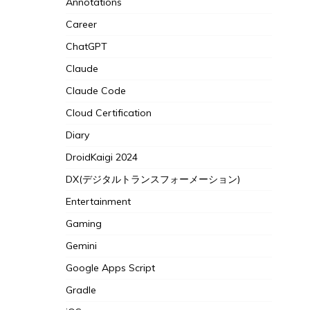
Annotations
Career
ChatGPT
Claude
Claude Code
Cloud Certification
Diary
DroidKaigi 2024
DX(デジタルトランスフォーメーション)
Entertainment
Gaming
Gemini
Google Apps Script
Gradle