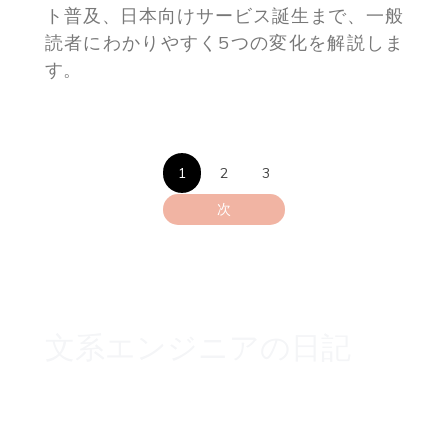
ト普及、日本向けサービス誕生まで、一般
読者にわかりやすく5つの変化を解説しま
す。
投
1
2
3
稿
次
の
ペ
ー
文系エンジニアの日記
ジ
送
り