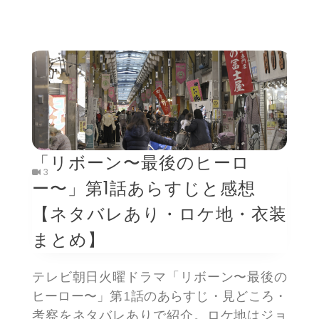
「リボーン〜最後のヒーロ
3
ー〜」第1話あらすじと感想
【ネタバレあり・ロケ地・衣装
まとめ】
テレビ朝日火曜ドラマ「リボーン〜最後の
ヒーロー〜」第1話のあらすじ・見どころ・
考察をネタバレありで紹介。ロケ地はジョ