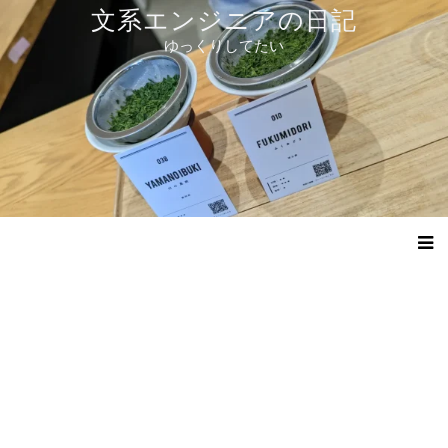
コ
文系エンジニアの日記
ン
ゆっくりしてたい
テ
ン
ツ
へ
ス
キ
ッ
プ