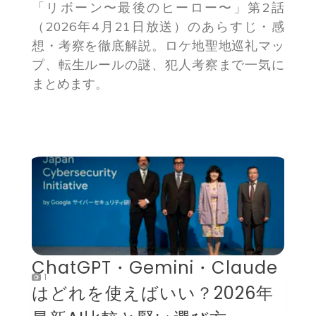
「リボーン〜最後のヒーロー〜」第2話
（2026年4月21日放送）のあらすじ・感
想・考察を徹底解説。ロケ地聖地巡礼マッ
プ、転生ルールの謎、犯人考察まで一気に
まとめます。
ChatGPT・Gemini・Claude
1
はどれを使えばいい？2026年