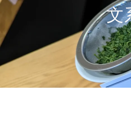
コ
文
ン
テ
ン
ツ
へ
ス
キ
ッ
プ