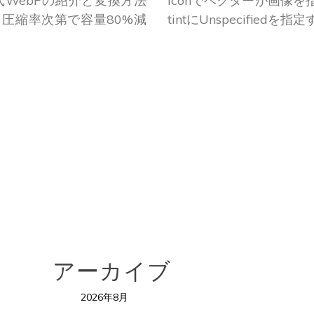
式WebPの紹介と変換方法
Iconでベクターが画像
圧縮率次第で容量80%減
tintにUnspecified
アーカイブ
2026年8月