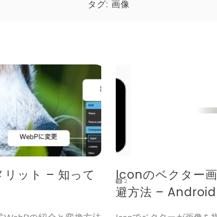
タグ:
画像
メリット – 知って
Iconのベクタ
2
避方法 – Android