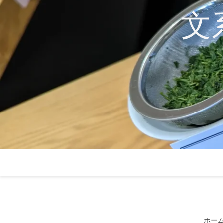
コ
文
ン
テ
ン
ツ
へ
ス
キ
ッ
プ
ホー