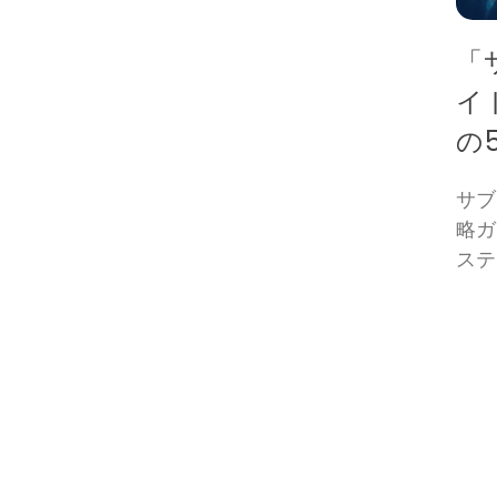
「
イ
の
サブ
略ガ
ステ