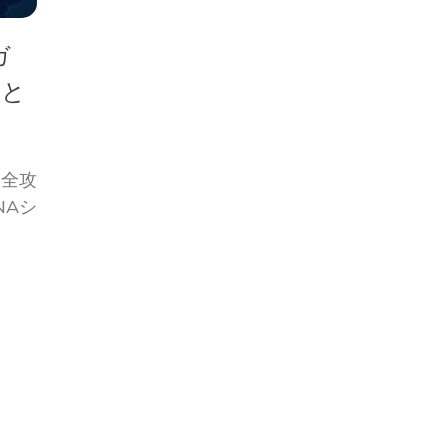
ガ
作と
完全攻
NAシ