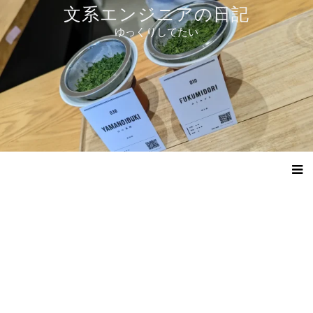
コ
文系エンジニアの日記
ン
ゆっくりしてたい
テ
ン
ツ
へ
ス
キ
ッ
プ