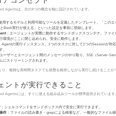
コアコンセプト
naged Agentsは、次の4つの概念を軸に設計されています。
使用するモデルと利用可能なツールを定義したテンプレート。「このエ
索とBash実行が使える」といった設定を事前に登録します。
ment
：エージェントが実際に動作するサンドボックスコンテナ。ファイ
行環境がここに閉じ込められ、安全に動作します。
：Agentの実行インスタンス。1つのタスクに対して1つのSessionが
す。
ユーザーとエージェント間のメッセージのやり取り。SSE（Server-Sent 
ムにストリーミングされます。
より、複雑な長時間タスクでも状態を維持しながら実行し続けることが
ェントが実行できること
anaged Agentsには、すぐに使える組み込みツールが標準提供されています
行
：シェルコマンドをサンドボックス内で安全に実行できます。
操作
：ファイルの読み書き・grepによる検索など、一般的なファイル