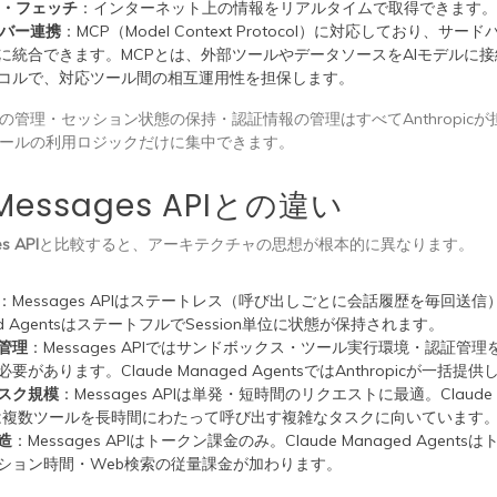
索・フェッチ
：インターネット上の情報をリアルタイムで取得できます
ーバー連携
：MCP（Model Context Protocol）に対応しており、サ
に統合できます。MCPとは、外部ツールやデータソースをAIモデルに
コルで、対応ツール間の相互運用性を担保します。
の管理・セッション状態の保持・認証情報の管理はすべてAnthropic
ールの利用ロジックだけに集中できます。
essages APIとの違い
s API
と比較すると、アーキテクチャの思想が根本的に異なります。
：Messages APIはステートレス（呼び出しごとに会話履歴を毎回送信）。
ed AgentsはステートフルでSession単位に状態が保持されます。
管理
：Messages APIではサンドボックス・ツール実行環境・認証管
要があります。Claude Managed AgentsではAnthropicが一括提
スク規模
：Messages APIは単発・短時間のリクエストに最適。Claude 
tsは複数ツールを長時間にわたって呼び出す複雑なタスクに向いています
造
：Messages APIはトークン課金のみ。Claude Managed Agent
ション時間・Web検索の従量課金が加わります。