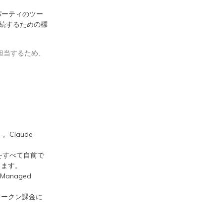
。
ードパーティのツー
接続するための標
が担当するため、
Claude
理をすべて自前で
供します。
Managed
。
sはトークン課金に