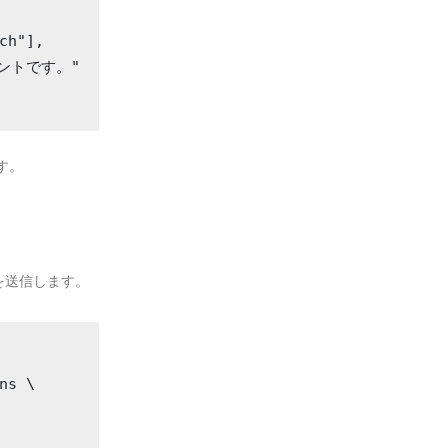
ch"],

ントです。"

す。
を送信します。
ns \
