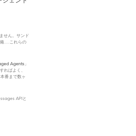
エージェント
みません。サンド
備……これらの
aged Agents
」
すればよく、
から本番まで数ヶ
ages APIと