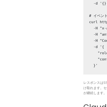
  -d '{}'
# イベン
curl htt
  -H "x-
  -H "an
  -H "Co
  -d '{

    "rol
    "c
  }'
レスポンスはS
け取れます。
が継続します。