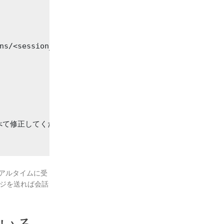
ns/<session_id>/events \

すべて修正してください。"

アルタイムに受
ジを送れば会話