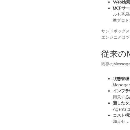
Web検
MCPサ
ルも容易
準プロト
サンドボックス
エンジニアはツ
従来のM
既存の
Message
状態管理
Manag
インフラ
用意する必
適したタ
Agen
コスト構
加えセッ