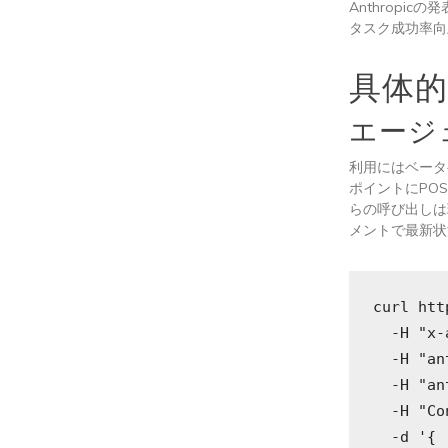
Anthrop
タスク成功率向
具体
エージ
利用にはベー
ポイントにPOS
らの呼び出しは
メントで最新状
curl htt
  -H "x-
  -H "an
  -H "an
  -H "Co
  -d '{
