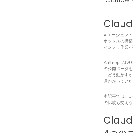
Claud
Clau
AIエージェン
ボックスの構築
インフラ作業が
Anthropi
の公開ベータを
「どう動かすか」
月かかっていた
本記事では、Cla
の比較も交えな
Clau