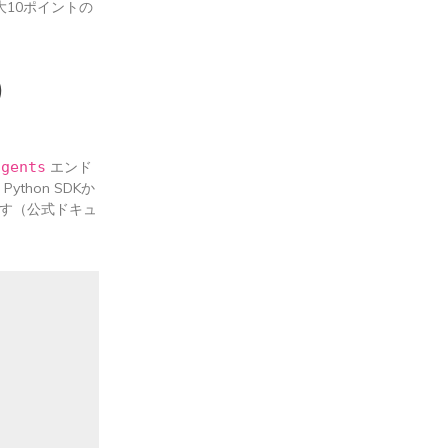
大10ポイントの
）
agents
エンド
thon SDKか
す（公式ドキュ