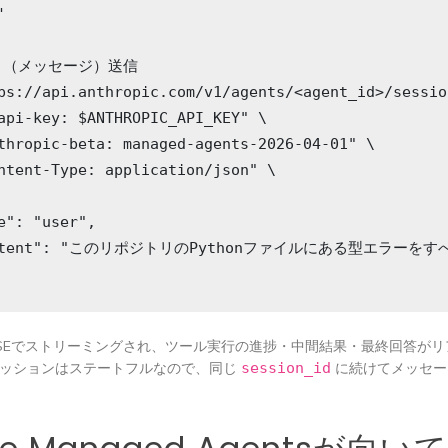


ト（メッセージ）送信

ps://api.anthropic.com/v1/agents/<agent_id>/sessio
api-key: $ANTHROPIC_API_KEY" \

thropic-beta: managed-agents-2026-04-01" \

ntent-Type: application/json" \

e": "user",

ontent": "このリポジトリのPythonファイルにある型エラーを
SEでストリーミングされ、ツール実行の進捗・中間結果・最終回答がリ
セッションはステートフルなので、同じ
session_id
に続けてメッセー