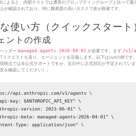
icの発表によると、内部テストでは通常のプロンプティングループと比べて最
上が確認されており、特に難易度の高いタスクで差が顕著です。
的な使い方（クイックスタート
ェントの作成
タヘッダー
managed-agents-2026-04-01
が必要です。まず
/v1/
Tリクエストを送り、エージェントを定義します。以下はcurlの例です。Py
現時点では非公式サポートですが、近日中に正式対応が予定されていま
況を確認してください）。
ps://api.anthropic.com/v1/agents \

api-key: $ANTHROPIC_API_KEY" \

thropic-version: 2023-06-01" \

thropic-beta: managed-agents-2026-04-01" \

ntent-Type: application/json" \
