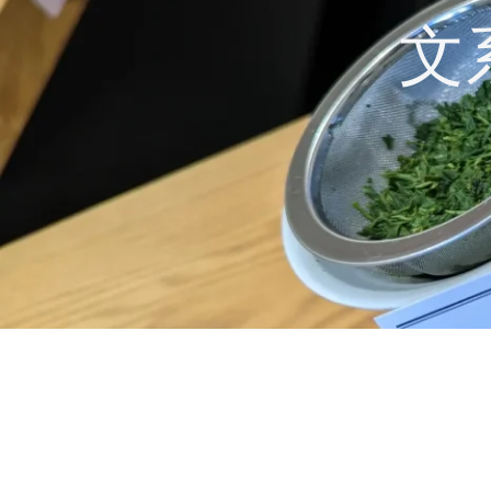
コ
文
ン
テ
ン
ツ
へ
ス
キ
ッ
プ