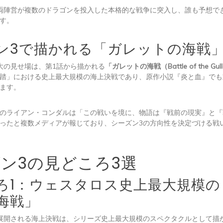
両陣営が複数のドラゴンを投入した本格的な戦争に突入し、誰も予想で
す。
ン3で描かれる「ガレットの海戦
大の見せ場は、第1話から描かれる
「ガレットの海戦（Battle of the Gul
踏」における史上最大規模の海上決戦であり、原作小説『炎と血』でも
ます。
のライアン・コンダルは「この戦いを境に、物語は『戦前の現実』と『
ったと複数メディアが報じており、シーズン3の方向性を決定づける戦
ン3の見どころ3選
ろ1：ウェスタロス史上最大規模の
海戦」
展開される海上決戦は、シリーズ史上最大規模のスペクタクルとして描