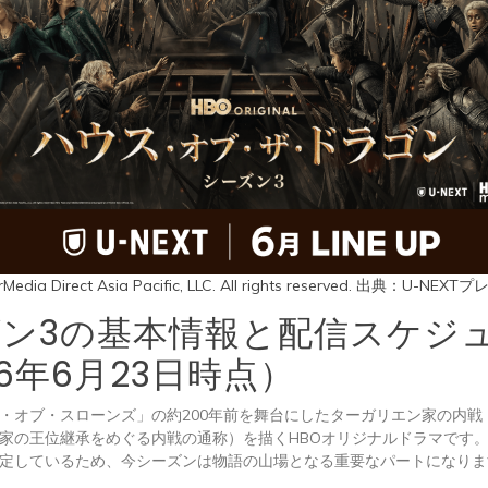
Media Direct Asia Pacific, LLC. All rights reserved. 出典：U-N
ン3の基本情報と配信スケジ
26年6月23日時点）
・オブ・スローンズ」の約200年前を舞台にしたターガリエン家の内戦
家の王位継承をめぐる内戦の通称）を描くHBOオリジナルドラマです。
定しているため、今シーズンは物語の山場となる重要なパートになりま