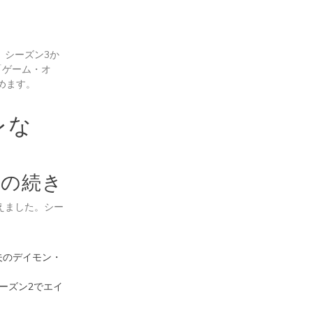
。シーズン3か
「ゲーム・オ
めます。
レな
らの続き
えました。シー
夫のデイモン・
シーズン2でエイ