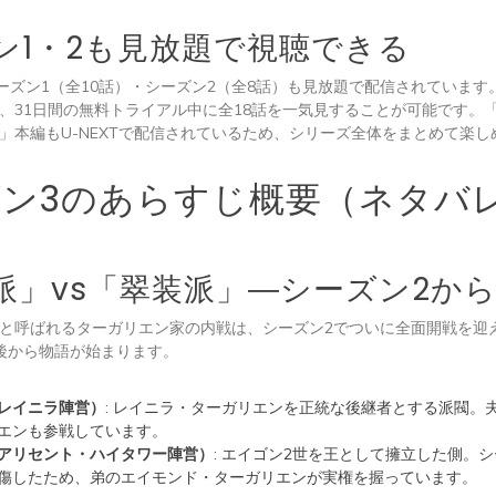
ン1・2も見放題で視聴できる
はシーズン1（全10話）・シーズン2（全8話）も見放題で配信されています
、31日間の無料トライアル中に全18話を一気見することが可能です。
」本編もU-NEXTで配信されているため、シリーズ全体をまとめて楽し
ズン3のあらすじ概要（ネタバ
派」vs「翠装派」―シーズン2か
と呼ばれるターガリエン家の内戦は、シーズン2でついに全面開戦を迎
後から物語が始まります。
レイニラ陣営）
: レイニラ・ターガリエンを正統な後継者とする派閥。
エンも参戦しています。
アリセント・ハイタワー陣営）
: エイゴン2世を王として擁立した側。
傷したため、弟のエイモンド・ターガリエンが実権を握っています。