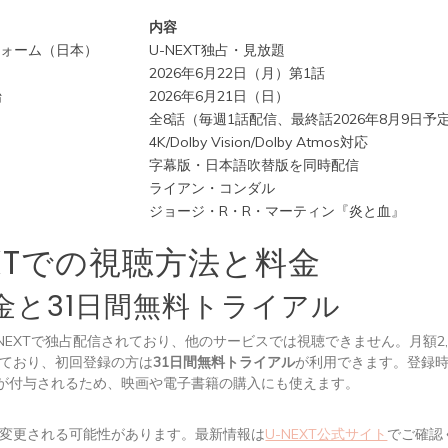
内容
フォーム（日本）
U-NEXT独占・見放題
2026年6月22日（月）第1話
始
2026年6月21日（日）
全8話（毎週1話配信、最終話2026年8月9日予
4K/Dolby Vision/Dolby Atmos対応
字幕版・日本語吹替版を同時配信
ー
ライアン・コンダル
ジョージ・R・R・マーティン『炎と血』
EXTでの視聴方法と料金
金と31日間無料トライアル
-NEXTで独占配信されており、他のサービスでは視聴できません。月額2,
ており、初回登録の方は
31日間無料トライアル
が利用できます。登録時
）が付与されるため、映画や電子書籍の購入にも使えます。
変更される可能性があります。最新情報は
U-NEXT公式サイト
でご確認