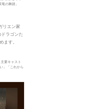
双竜の舞踏」
ガリエン家
のドラゴンた
めます。
・主要キャスト
い」「これから