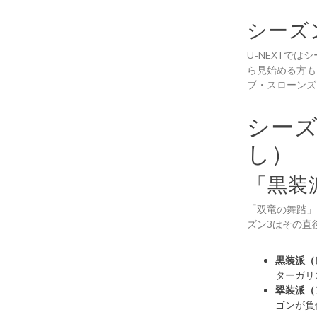
シーズ
U-NEXTで
ら見始める方も
ブ・スローンズ
シー
し）
「黒装
「双竜の舞踏」
ズン3はその直
黒装派（
ターガリ
翠装派（
ゴンが負