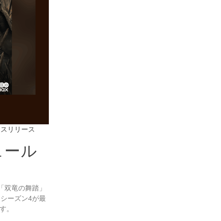
EXTプレスリリース
ュール
「双竜の舞踏」
シーズン4が最
す。