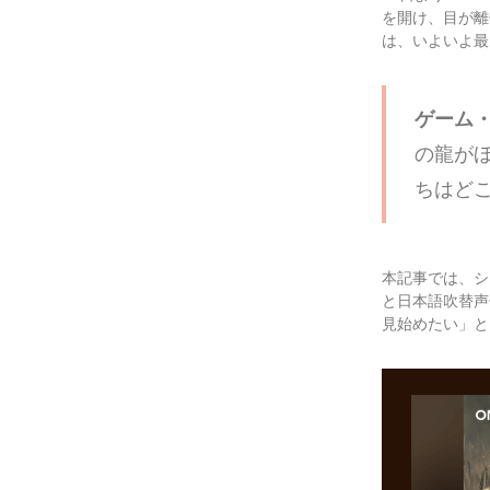
を開け、目が離
は、いよいよ最
ゲーム
の龍が
ちはど
本記事では、シ
と日本語吹替声
見始めたい」と