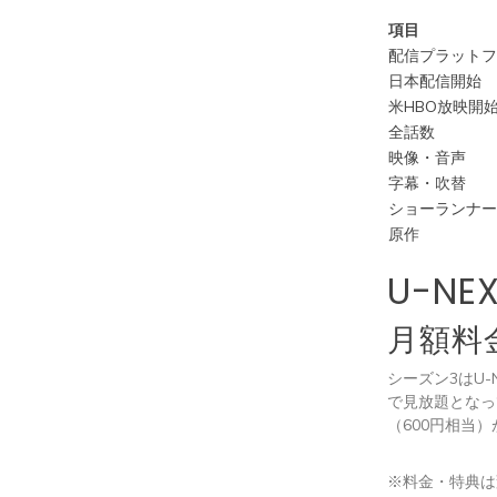
項目
配信プラット
日本配信開始
米HBO放映開
全話数
映像・音声
字幕・吹替
ショーランナ
原作
U-N
月額料
シーズン3はU
で見放題となっ
（600円相当
※料金・特典は