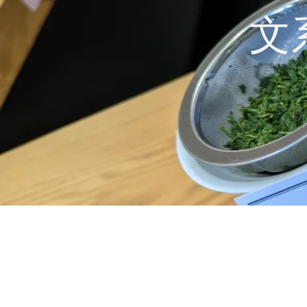
コ
文
ン
テ
ン
ツ
へ
ス
キ
ッ
プ