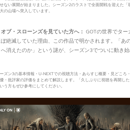
せない展開が始まりました。シーズン2のラストで全面開戦を迎えた「
大の山場へ突入しています。
・オブ・スローンズを見ていた方へ：
GOTの世界でター
ほぼ絶滅していた理由、この作品で明かされます。「あ
こへ消えたのか」という謎が、シーズン3でついに動き始
ーズン3の基本情報・U-NEXTでの視聴方法・あらすじ概要・見どころ
優・批評家の評価をまとめて解説します。「久しぶりに視聴を再開した
いう方もぜひ参考にしてください。