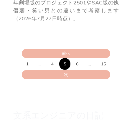
年劇場版のプロジェクト2501やSAC版の傀
儡廻・笑い男との違いまで考察します
（2026年7月27日時点）。
投
前へ
稿
1
…
4
5
6
…
15
の
次
ペ
ー
ジ
文系エンジニアの日記
送
り