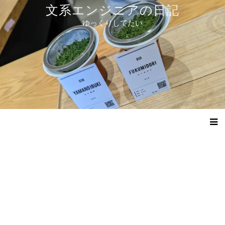
コ
文系エンジニアの日記
ン
ゆっくりしてたい
テ
ン
ツ
へ
ス
キ
ッ
プ