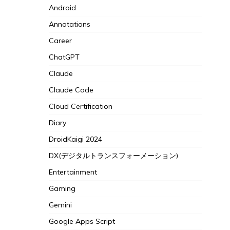
Android
Annotations
Career
ChatGPT
Claude
Claude Code
Cloud Certification
Diary
DroidKaigi 2024
DX(デジタルトランスフォーメーション)
Entertainment
Gaming
Gemini
Google Apps Script