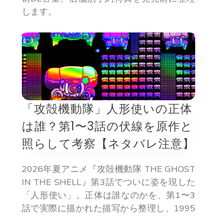
します。
「攻殻機動隊」人形使いの正体
は誰？第1〜3話の伏線を原作と
照らして考察【ネタバレ注意】
2026年夏アニメ『攻殻機動隊 THE GHOST
IN THE SHELL』第3話でついに姿を現した
「人形使い」。正体は誰なのかを、第1〜3
話で実際に描かれた描写から整理し、1995