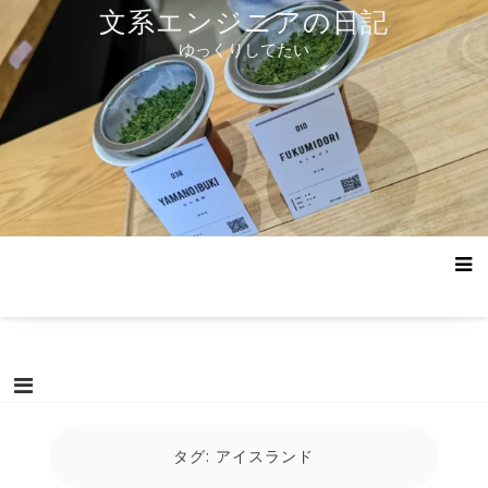
コ
文系エンジニアの日記
ン
ゆっくりしてたい
テ
ン
ツ
へ
ス
キ
ッ
プ
タグ:
アイスランド