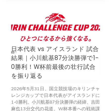
日本代表 vs アイスランド 試合
1
結果｜小川航基87分決勝弾で1-
0勝利！W杯前最後の壮行試合
を振り返る
2026年5月31日、国立競技場のキリンチャ
レンジカップで日本代表がアイスランドに
1-0勝利。小川航基87分決勝弾の経緯、吉田
麻也13分交代の花道、W杯本番への戦術課