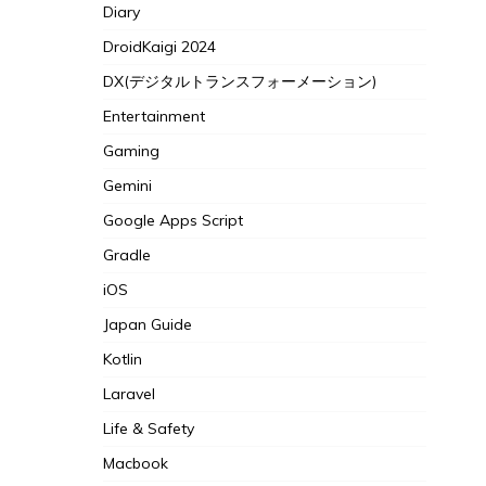
Diary
DroidKaigi 2024
DX(デジタルトランスフォーメーション)
Entertainment
Gaming
Gemini
Google Apps Script
Gradle
iOS
Japan Guide
Kotlin
Laravel
Life & Safety
Macbook