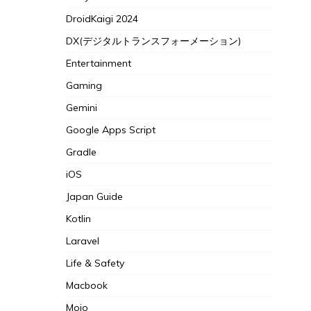
DroidKaigi 2024
DX(デジタルトランスフォーメーション)
Entertainment
Gaming
Gemini
Google Apps Script
Gradle
iOS
Japan Guide
Kotlin
Laravel
Life & Safety
Macbook
Mojo