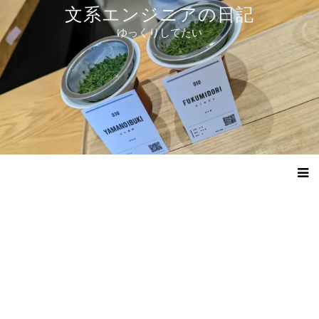
コ
文系エンジニアの日記
ン
ゆっくりしてたい
テ
ン
ツ
へ
ス
キ
ッ
プ