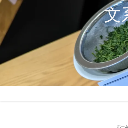
コ
文
ン
テ
ン
ツ
へ
ス
キ
ッ
プ
ホー