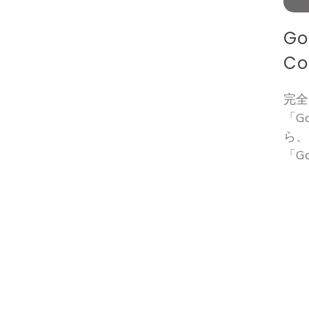
Go
C
完
「G
ら、
「G