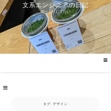
コ
文系エンジニアの日記
ン
ゆっくりしてたい
テ
ン
ツ
へ
ス
キ
ッ
プ
タグ:
デザイン