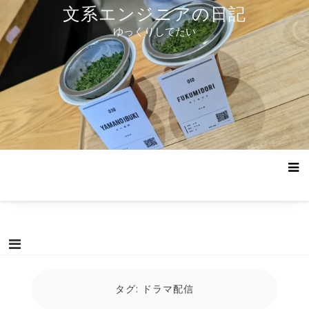
コ
文系エンジニアの日記
ン
ゆっくりしてたい
テ
ン
ツ
へ
ス
キ
ッ
プ
タグ:
ドラマ配信