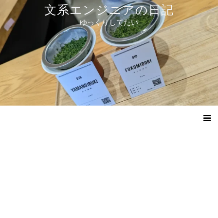
コ
文系エンジニアの日記
ン
ゆっくりしてたい
テ
ン
ツ
へ
ス
キ
ッ
プ