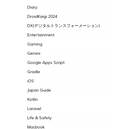
Diary
DroidKaigi 2024
DX(デジタルトランスフォーメーション)
Entertainment
Gaming
Gemini
Google Apps Script
Gradle
iOS
Japan Guide
Kotlin
Laravel
Life & Safety
Macbook