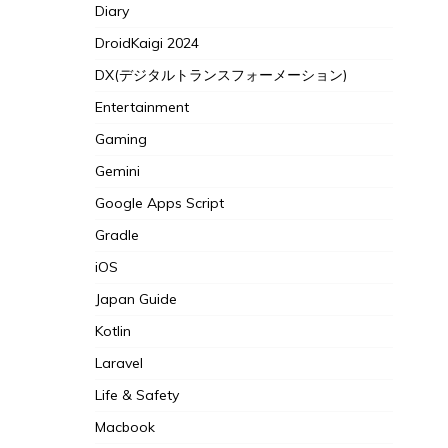
Diary
DroidKaigi 2024
DX(デジタルトランスフォーメーション)
Entertainment
Gaming
Gemini
Google Apps Script
Gradle
iOS
Japan Guide
Kotlin
Laravel
Life & Safety
Macbook