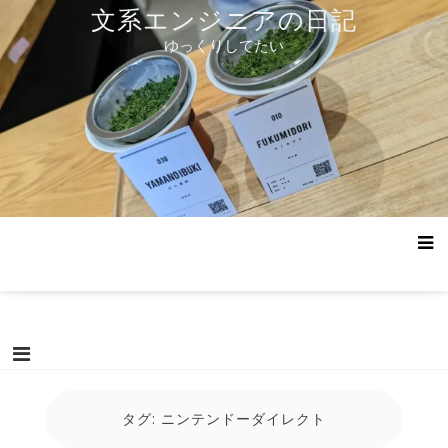
コ
文系エンジニアの日記
ン
ゆっくりしてたい
テ
ン
ツ
へ
ス
キ
ッ
プ
タグ:
ニンテンドーダイレクト