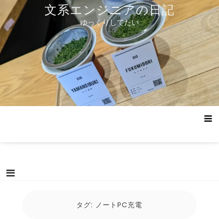
コ
文系エンジニアの日記
ン
ゆっくりしてたい
テ
ン
ツ
へ
ス
キ
ッ
プ
タグ:
ノートPC充電