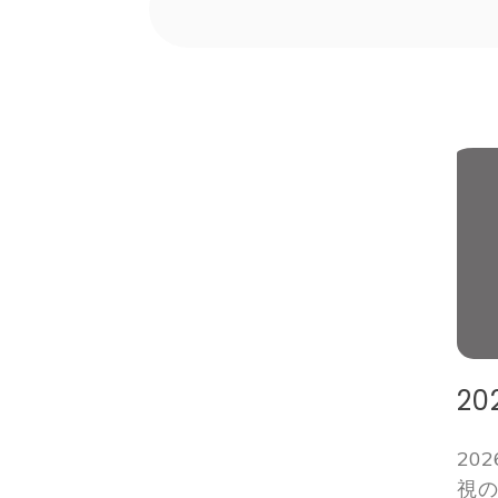
2
20
視のビ