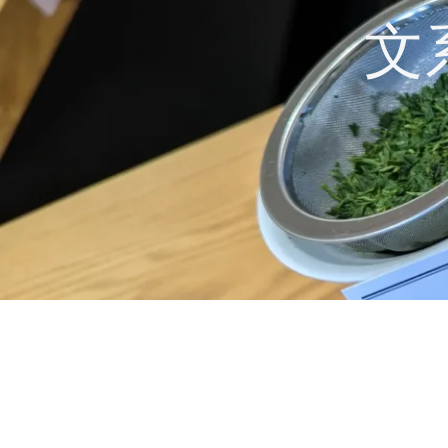
コ
文
ン
テ
ン
ツ
へ
ス
キ
ッ
プ