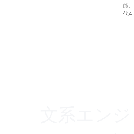
能、
代A
文系エンジ