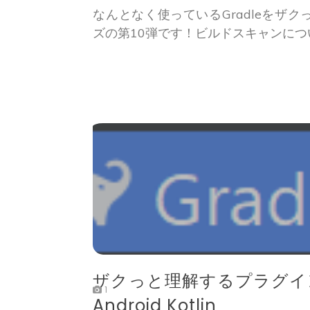
なんとなく使っているGradleをザ
ズの第10弾です！ビルドスキャンに
ザクっと理解するプラグイン –
1
Android Kotlin