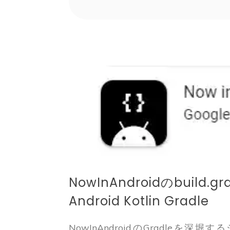
NowInAndroidのbuild.
Android Kotlin Gradle
NowInAndroidのGradleを深