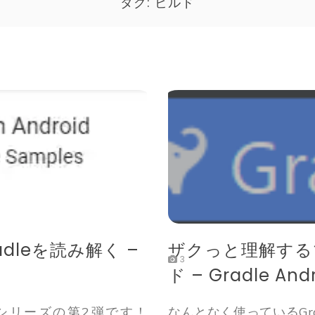
タグ:
ビルド
gradleを読み解く –
ザクっと理解する
3
ド – Gradle Andr
堀するシリーズの第2弾です！
なんとなく使っているGr