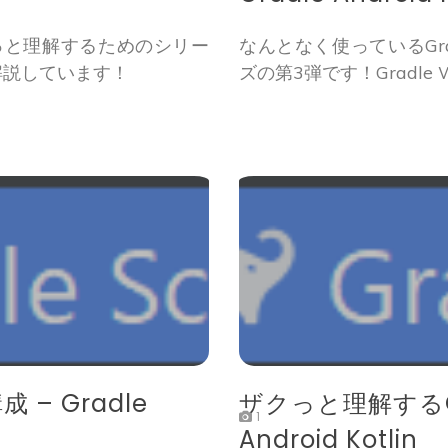
クっと理解するためのシリー
なんとなく使っているGr
解説しています！
ズの第3弾です！Gradle
 – Gradle
ザクっと理解するGra
1
Android Kotlin