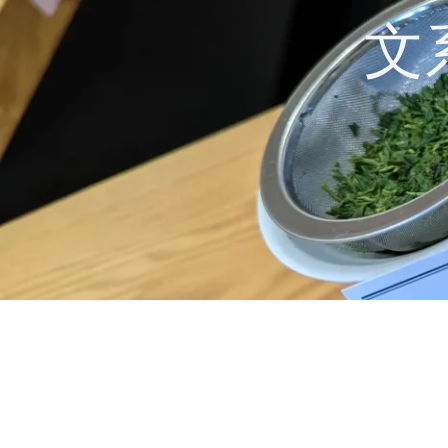
コ
文
ン
テ
ン
ツ
へ
ス
キ
ッ
プ