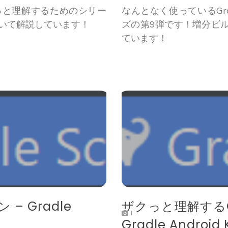
クっと理解するためのシリー
なんとなく使っているGr
ついて解説しています！
ズの第9弾です！増分ビ
ています！
 Gradle
ザクっと理解するGra
1
Gradle Android K