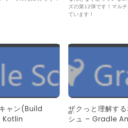
ズの第12弾です！マル
ています！
ン(Build
ザクっと理解する
1
 Kotlin
シュ – Gradle And