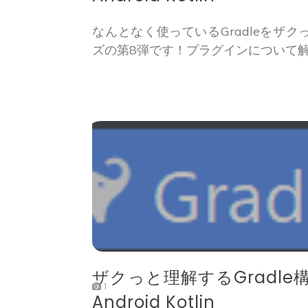
なんとなく使っているGradleをザ
ズの第8弾です！プラグインについて
ザクっと理解するGradle構成
1
Android Kotlin