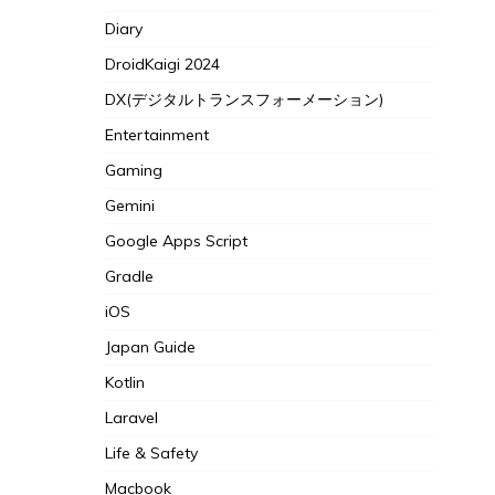
Diary
DroidKaigi 2024
DX(デジタルトランスフォーメーション)
Entertainment
Gaming
Gemini
Google Apps Script
Gradle
iOS
Japan Guide
Kotlin
Laravel
Life & Safety
Macbook