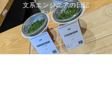
コ
文系エンジニアの日記
ン
ゆっくりしてたい
テ
ン
ツ
へ
ス
キ
ッ
プ