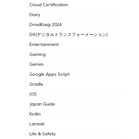
Cloud Certification
Diary
DroidKaigi 2024
DX(デジタルトランスフォーメーション)
Entertainment
Gaming
Gemini
Google Apps Script
Gradle
iOS
Japan Guide
Kotlin
Laravel
Life & Safety