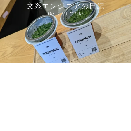
コ
文系エンジニアの日記
ン
ゆっくりしてたい
テ
ン
ツ
へ
ス
キ
ッ
プ