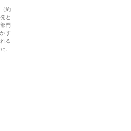
%（約
開発と
D部門
かす
られる
した。