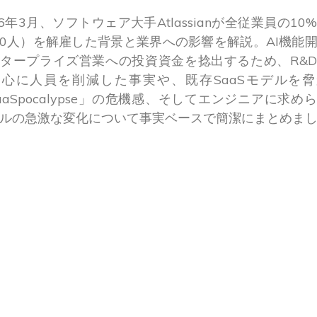
26年3月、ソフトウェア大手Atlassianが全従業員の10
600人）を解雇した背景と業界への影響を解説。AI機能
タープライズ営業への投資資金を捻出するため、R&
中心に人員を削減した事実や、既存SaaSモデルを脅
aaSpocalypse」の危機感、そしてエンジニアに求め
ルの急激な変化について事実ベースで簡潔にまとめま