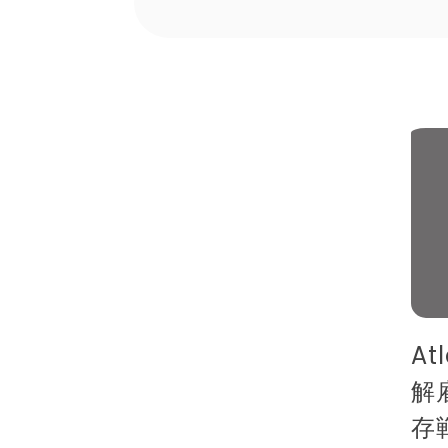
At
解
存