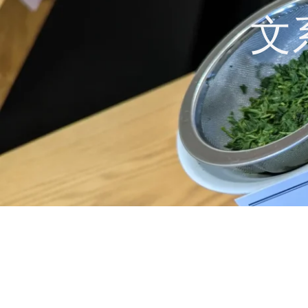
コ
文
ン
テ
ン
ツ
へ
ス
キ
ッ
プ