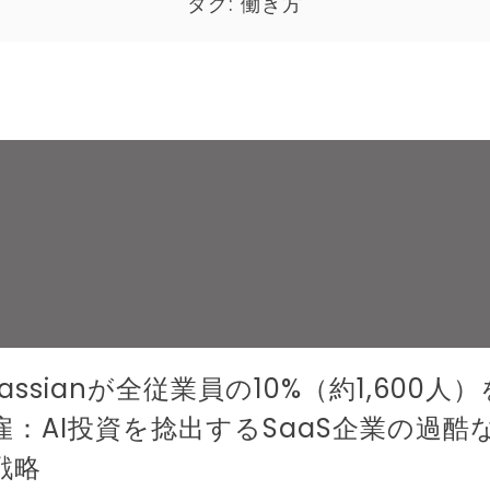
タグ:
働き方
lassianが全従業員の10%（約1,600人）
雇：AI投資を捻出するSaaS企業の過酷
戦略