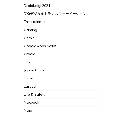
DroidKaigi 2024
DX(デジタルトランスフォーメーション)
Entertainment
Gaming
Gemini
Google Apps Script
Gradle
iOS
Japan Guide
Kotlin
Laravel
Life & Safety
Macbook
Mojo