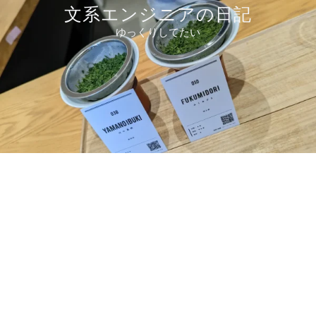
コ
文系エンジニアの日記
ン
ゆっくりしてたい
テ
ン
ツ
へ
ス
キ
ッ
プ