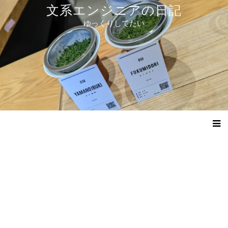
コ
文系エンジニアの日記
ン
ゆっくりしてたい
テ
ン
ツ
へ
ス
キ
ッ
プ