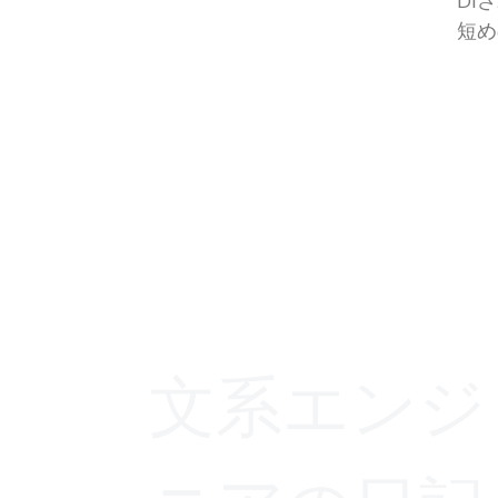
DI
短め
文系エンジ