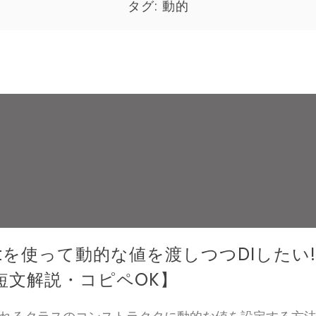
タグ:
動的
iltを使って動的な値を渡しつつDIしたい!
短文解説・コピペOK】