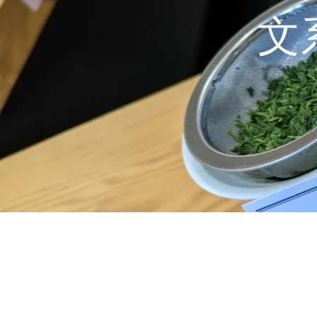
コ
文
ン
テ
ン
ツ
へ
ス
キ
ッ
プ