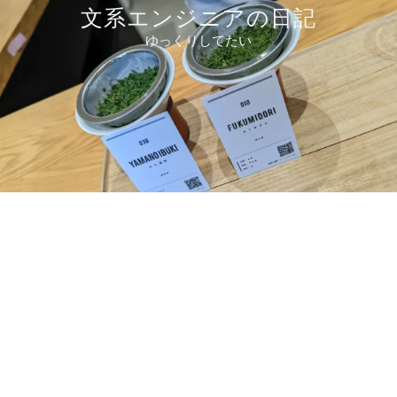
コ
文系エンジニアの日記
ン
ゆっくりしてたい
テ
ン
ツ
へ
ス
キ
ッ
プ