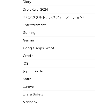
Diary
DroidKaigi 2024
DX(デジタルトランスフォーメーション)
Entertainment
Gaming
Gemini
Google Apps Script
Gradle
iOS
Japan Guide
Kotlin
Laravel
Life & Safety
Macbook