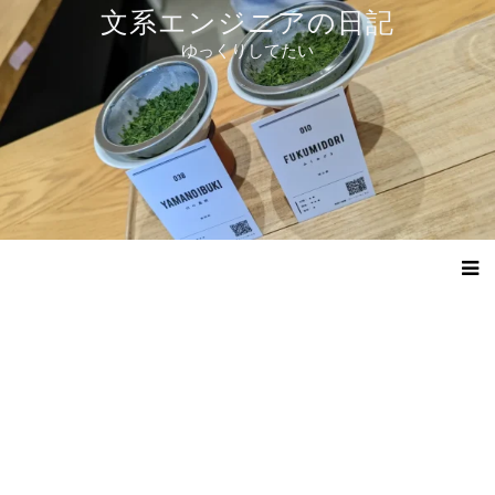
コ
文系エンジニアの日記
ン
ゆっくりしてたい
テ
ン
ツ
へ
ス
キ
ッ
プ