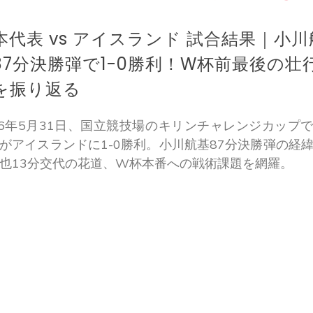
本代表 vs アイスランド 試合結果｜小川
87分決勝弾で1-0勝利！W杯前最後の壮
を振り返る
26年5月31日、国立競技場のキリンチャレンジカップ
がアイスランドに1-0勝利。小川航基87分決勝弾の経
也13分交代の花道、W杯本番への戦術課題を網羅。