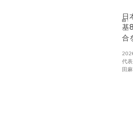
日
1
基
合
20
代表
田麻