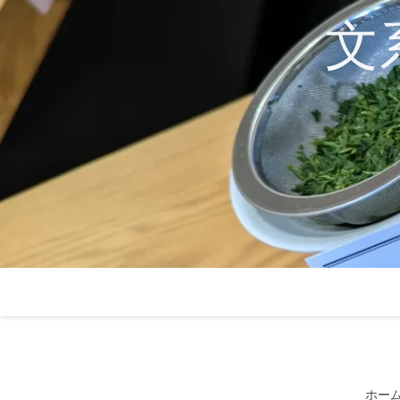
コ
文
ン
テ
ン
ツ
へ
ス
キ
ッ
プ
ホー