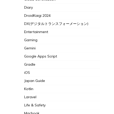
Diary
DroidKaigi 2024
DX(デジタルトランスフォーメーション)
Entertainment
Gaming
Gemini
Google Apps Script
Gradle
iOS
Japan Guide
Kotlin
Laravel
Life & Safety
Macbook