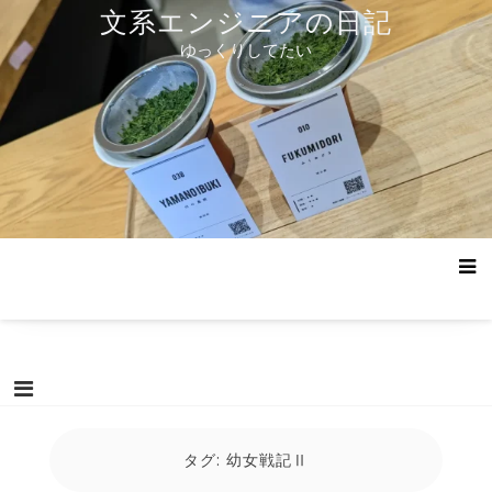
コ
文系エンジニアの日記
ン
ゆっくりしてたい
テ
ン
ツ
へ
ス
キ
ッ
プ
タグ:
幼女戦記Ⅱ