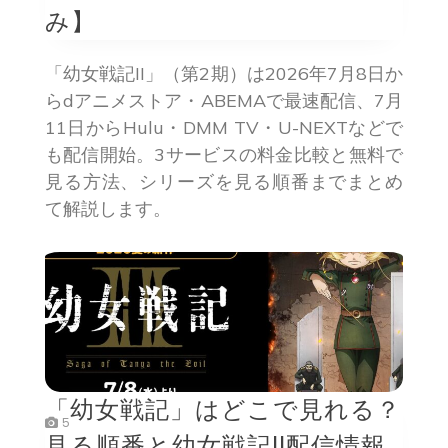
み】
「幼女戦記II」（第2期）は2026年7月8日か
らdアニメストア・ABEMAで最速配信、7月
11日からHulu・DMM TV・U-NEXTなどで
も配信開始。3サービスの料金比較と無料で
見る方法、シリーズを見る順番までまとめ
て解説します。
「幼女戦記」はどこで見れる？
5
見る順番と幼女戦記II配信情報