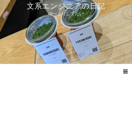
コ
文系エンジニアの日記
ン
ゆっくりしてたい
テ
ン
ツ
へ
ス
キ
ッ
プ