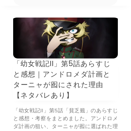
「幼女戦記II」第5話あらすじ
と感想｜アンドロメダ計画と
ターニャが囮にされた理由
【ネタバレあり】
「幼女戦記II」第5話「貧乏籤」のあらすじ
と感想・考察をまとめました。アンドロメ
ダ計画の狙い、ターニャが囮に選ばれた理