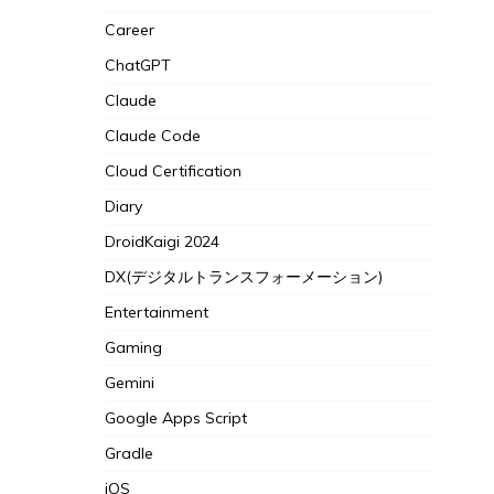
Career
ChatGPT
Claude
Claude Code
Cloud Certification
Diary
DroidKaigi 2024
DX(デジタルトランスフォーメーション)
Entertainment
Gaming
Gemini
Google Apps Script
Gradle
iOS