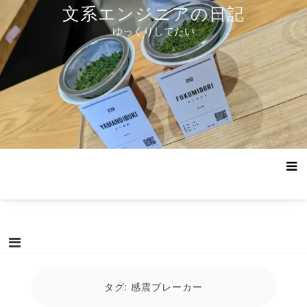
コ
文系エンジニアの日記
ン
ゆっくりしてたい
テ
ン
ツ
へ
ス
キ
ッ
プ
タグ:
感震ブレーカー