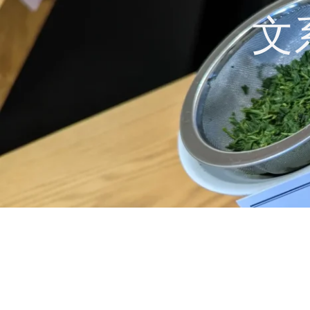
コ
文
ン
テ
ン
ツ
へ
ス
キ
ッ
プ