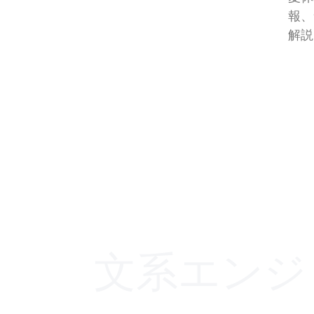
報、
解説
文系エンジ