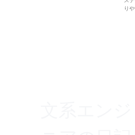
ステ
りや
文系エンジ