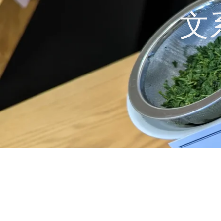
コ
文
ン
テ
ン
ツ
へ
ス
キ
ッ
プ