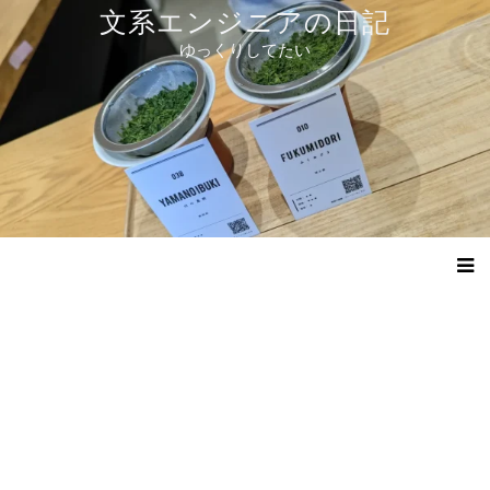
コ
文系エンジニアの日記
ン
ゆっくりしてたい
テ
ン
ツ
へ
ス
キ
ッ
プ