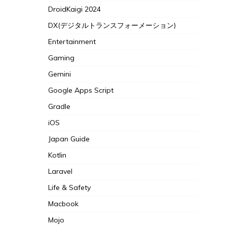
DroidKaigi 2024
DX(デジタルトランスフォーメーション)
Entertainment
Gaming
Gemini
Google Apps Script
Gradle
iOS
Japan Guide
Kotlin
Laravel
Life & Safety
Macbook
Mojo