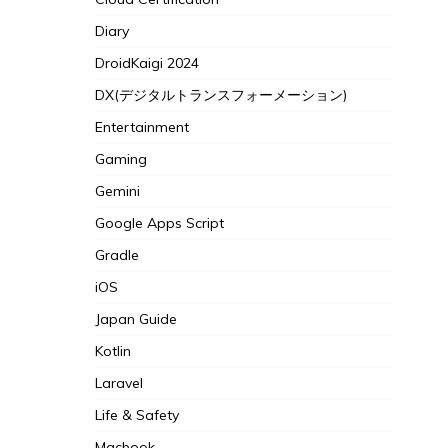
Diary
DroidKaigi 2024
DX(デジタルトランスフォーメーション)
Entertainment
Gaming
Gemini
Google Apps Script
Gradle
iOS
Japan Guide
Kotlin
Laravel
Life & Safety
Macbook