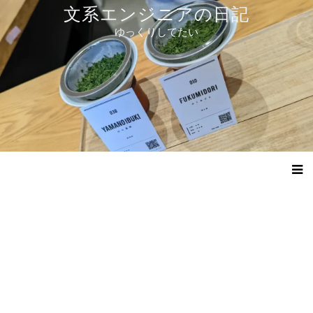
コ
文系エンジニアの日記
ン
ゆっくりしてたい
テ
ン
ツ
へ
ス
キ
ッ
プ