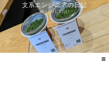
コ
文系エンジニアの日記
ン
ゆっくりしてたい
テ
ン
ツ
へ
ス
キ
ッ
プ