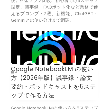
説。料金プラン比較、初心者向け3ステップ
設定、議事録・FAQボット化など業務で使
えるプロンプト7選、新機能、ChatGPT・
Geminiとの使い分けまで網羅。
Google NotebookLM の使い
4
方【2026年版】議事録・論文
要約・ポッドキャストを5ステ
ップで作る方法
Google NotebookLMの使い方を5ステップ