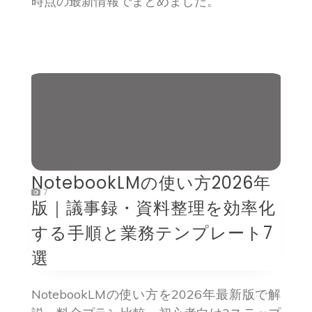
時点の最新情報でまとめました。
NotebookLMの使い方2026年
7
版｜議事録・資料整理を効率化
する手順と業務テンプレート7
選
NotebookLMの使い方を2026年最新版で解