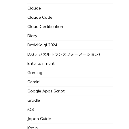
Claude
Claude Code
Cloud Certification
Diary
DroidKaigi 2024
DX(デジタルトランスフォーメーション)
Entertainment
Gaming
Gemini
Google Apps Script
Gradle
iOS
Japan Guide
Kotlin