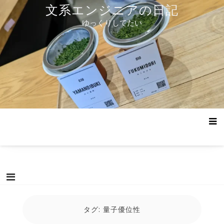
コ
文系エンジニアの日記
ン
ゆっくりしてたい
テ
ン
ツ
へ
ス
キ
ッ
プ
タグ:
量子優位性