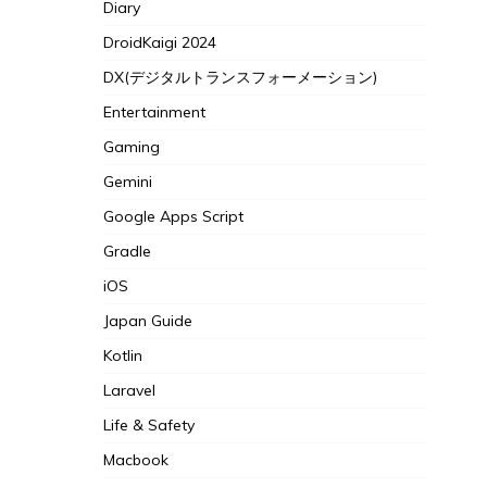
Diary
DroidKaigi 2024
DX(デジタルトランスフォーメーション)
Entertainment
Gaming
Gemini
Google Apps Script
Gradle
iOS
Japan Guide
Kotlin
Laravel
Life & Safety
Macbook