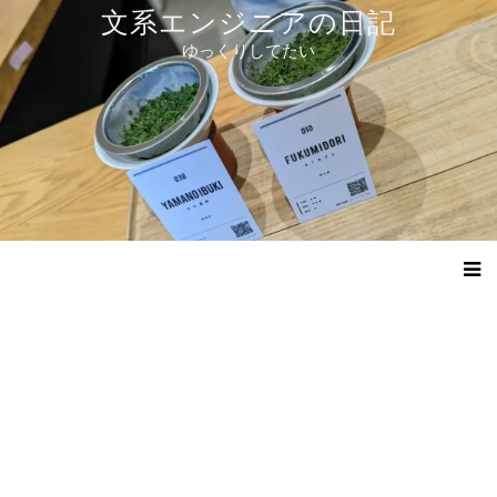
コ
文系エンジニアの日記
ン
ゆっくりしてたい
テ
ン
ツ
へ
ス
キ
ッ
プ