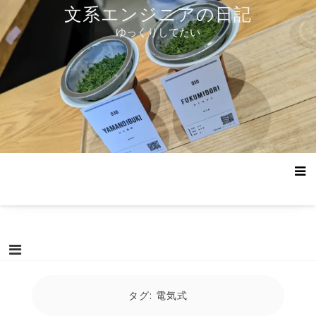
コ
文系エンジニアの日記
ン
ゆっくりしてたい
テ
ン
ツ
へ
ス
キ
ッ
プ
タグ:
電気式