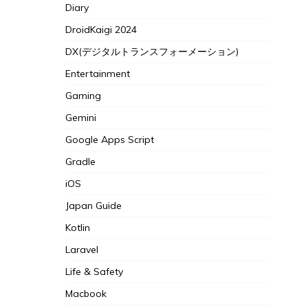
Diary
DroidKaigi 2024
DX(デジタルトランスフォーメーション)
Entertainment
Gaming
Gemini
Google Apps Script
Gradle
iOS
Japan Guide
Kotlin
Laravel
Life & Safety
Macbook