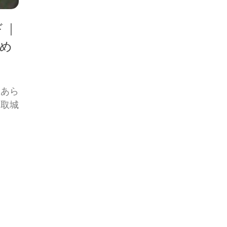
ド｜
め
。あら
高取城