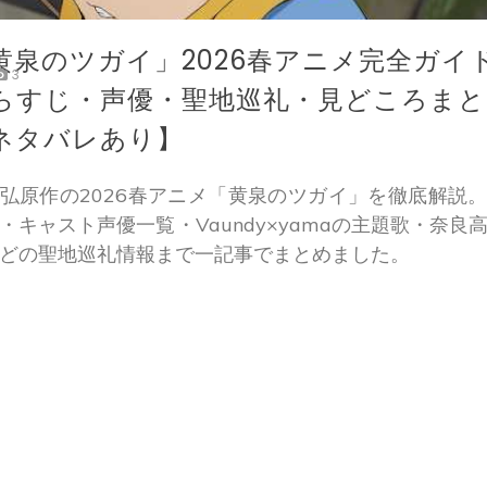
黄泉のツガイ」2026春アニメ完全ガイ
3
らすじ・声優・聖地巡礼・見どころまと
ネタバレあり】
弘原作の2026春アニメ「黄泉のツガイ」を徹底解説
・キャスト声優一覧・Vaundy×yamaの主題歌・奈良
どの聖地巡礼情報まで一記事でまとめました。