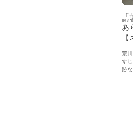
「
3
あ
【
荒川
すじ
跡な