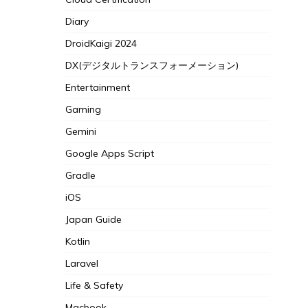
Diary
DroidKaigi 2024
DX(デジタルトランスフォーメーション)
Entertainment
Gaming
Gemini
Google Apps Script
Gradle
iOS
Japan Guide
Kotlin
Laravel
Life & Safety
Macbook