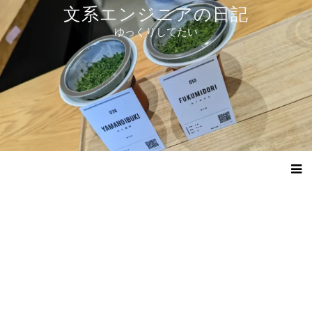
コ
文系エンジニアの日記
ン
ゆっくりしてたい
テ
ン
ツ
へ
ス
キ
ッ
プ