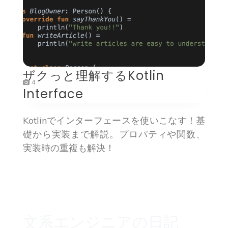
ザクっと理解するKotlin
4
Interface
Kotlinでインターフェースを使いこなす！基
礎から実装まで解説。プロパティや関数、
実装時の重複も解決！
文系エンジニアの日記