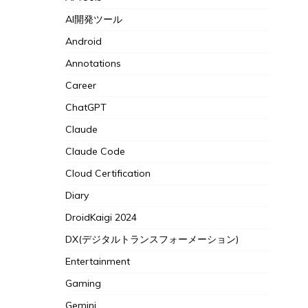
AI開発ツール
Android
Annotations
Career
ChatGPT
Claude
Claude Code
Cloud Certification
Diary
DroidKaigi 2024
DX(デジタルトランスフォーメーション)
Entertainment
Gaming
Gemini