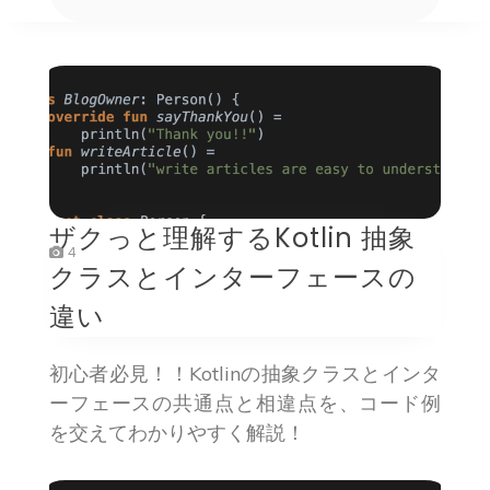
ザクっと理解するKotlin 抽象
4
クラスとインターフェースの
違い
初心者必見！！Kotlinの抽象クラスとインタ
ーフェースの共通点と相違点を、コード例
を交えてわかりやすく解説！