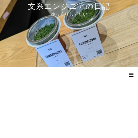
コ
文系エンジニアの日記
ン
ゆっくりしてたい
テ
ン
ツ
へ
ス
キ
ッ
プ