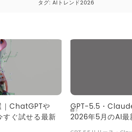
タグ:
AIトレンド2026
｜ChatGPTや
GPT-5.5・Cla
3
？今すぐ試せる最新
2026年5月のA