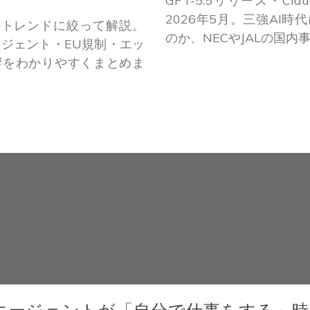
GPT-5.5リリース・Claud
2026年5月。三強AI
つのトレンドに絞って解説。
のか、NECやJALの国
エージェント・EU規制・エッ
響をわかりやすくまとめま