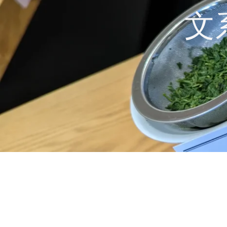
コ
文
ン
テ
ン
ツ
へ
ス
キ
ッ
プ