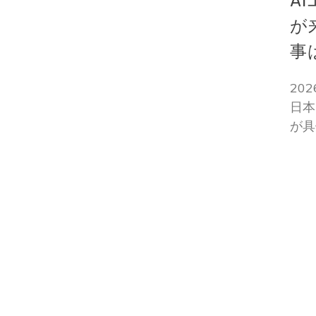
A
が
事
20
日本
が具