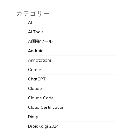
カテゴリー
AI
AI Tools
AI開発ツール
Android
Annotations
Career
ChatGPT
Claude
Claude Code
Cloud Certification
Diary
DroidKaigi 2024