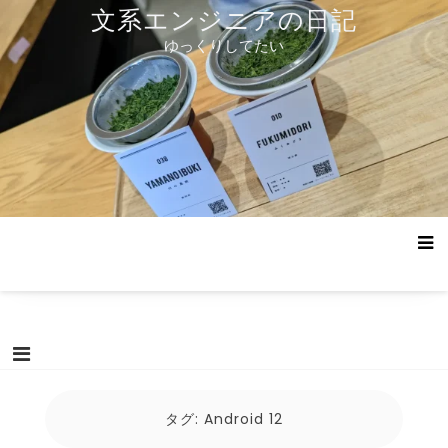
コ
文系エンジニアの日記
ン
ゆっくりしてたい
テ
ン
ツ
へ
ス
キ
ッ
プ
タグ:
Android 12